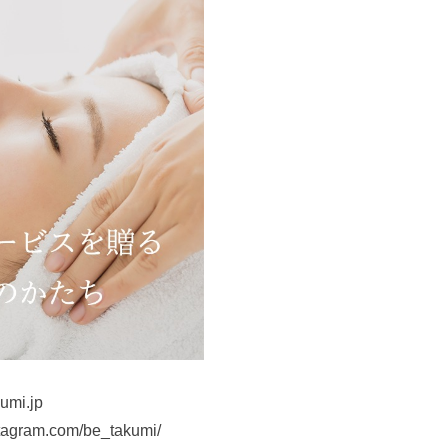
umi.jp
tagram.com/be_takumi/