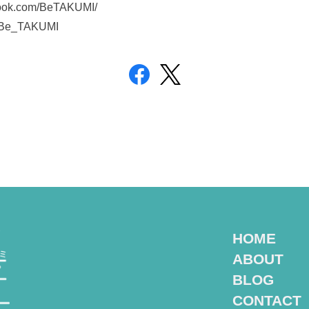
book.com/BeTAKUMI/
om/Be_TAKUMI
ア
HOME
ABOUT
BLOG
CONTACT